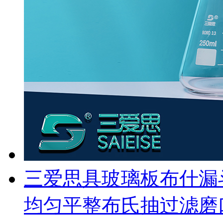
三爱思具玻璃板布什漏斗
均匀平整布氏抽过滤磨