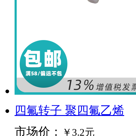
四氟转子 聚四氟乙烯
市场价：
￥3.2元