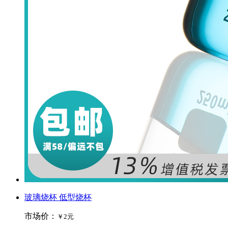
玻璃烧杯 低型烧杯
市场价：
￥2元