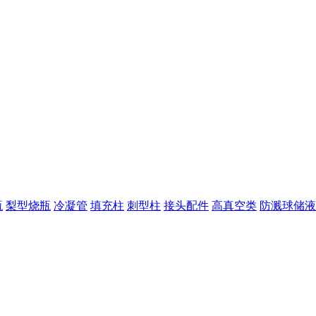
瓶
梨型烧瓶
冷凝管
填充柱
刺型柱
接头配件
高真空类
防溅球储液