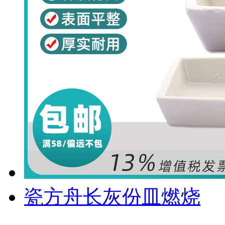
瓷方舟长灰份皿燃烧