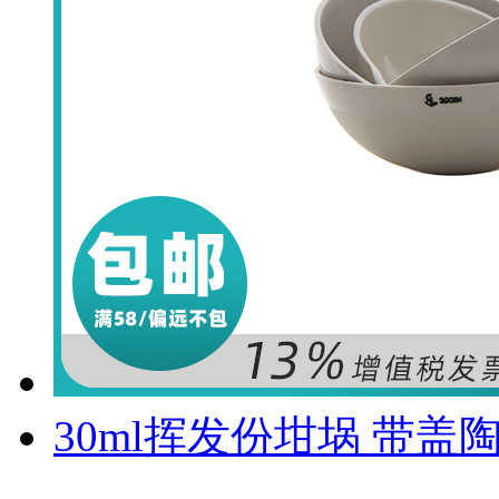
30ml挥发份坩埚 带盖