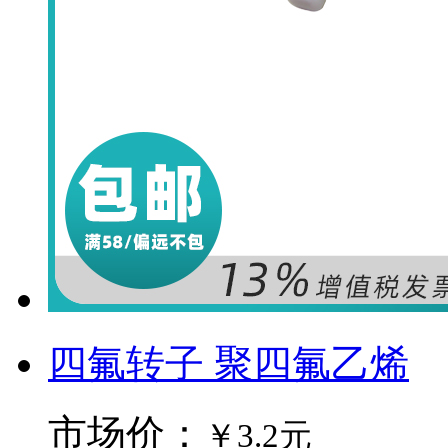
四氟转子 聚四氟乙烯
市场价：
￥3.2元