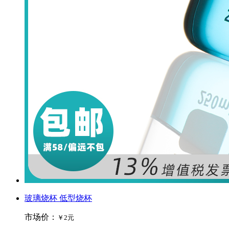
玻璃烧杯 低型烧杯
市场价：
￥2元