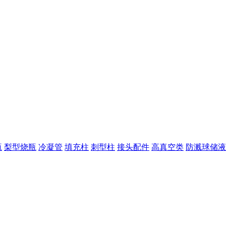
瓶
梨型烧瓶
冷凝管
填充柱
刺型柱
接头配件
高真空类
防溅球储液