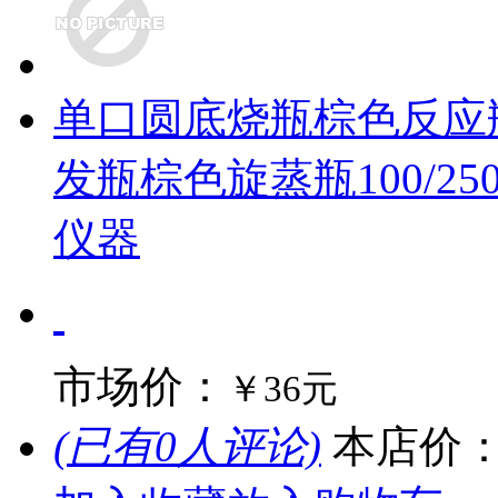
单口圆底烧瓶棕色反应
发瓶棕色旋蒸瓶100/250
仪器
市场价：
￥36元
(已有0人评论)
本店价