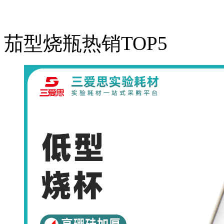
茄型烧瓶热销TOP5