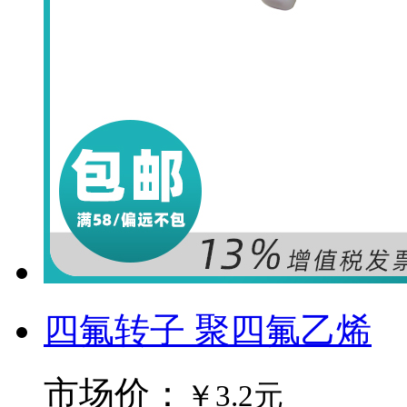
四氟转子 聚四氟乙烯
市场价：
￥3.2元